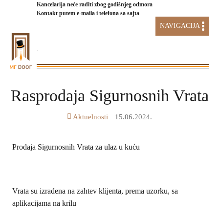
Kancelarija neće raditi zbog godišnjeg odmora
Kontakt putem e-maila i telefona sa sajta
NAVIGACIJA
.
AKCIJA STAKLENI SISTEMI
Rasprodaja Sigurnosnih Vrata
Aktuelnosti
15.06.2024.
Prodaja Sigurnosnih Vrata za ulaz u kuću
Vrata su izrađena na zahtev klijenta, prema uzorku, sa
aplikacijama na krilu