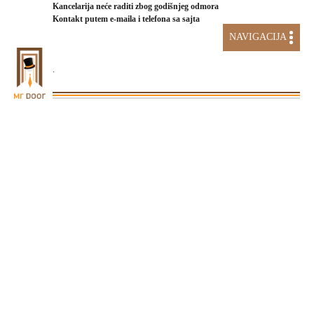
Kancelarija neće raditi zbog godišnjeg odmora
Kontakt putem e-maila i telefona sa sajta
NAVIGACIJA
.
AKCIJA STAKLENI SISTEMI
Početna
STOLARIJA
PROZORI
ALU PROZORI
ALU HLADNI ETEM E1000 PROZORI