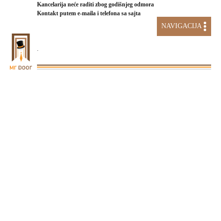
Kancelarija neće raditi zbog godišnjeg odmora
Kontakt putem e-maila i telefona sa sajta
NAVIGACIJA
.
AKCIJA STAKLENI SISTEMI
Početna
STOLARIJA
VRATA
BALKONSKA VRATA
DRVO-ALU HARMONIKA-KLIZNA VRATA