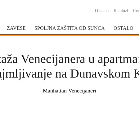
O nama
Katalozi
Cen
ZAVESE
SPOLJNA ZAŠTITA OD SUNCA
OSTALO
aža Venecijanera u apartma
ajmljivanje na Dunavskom 
Manhattan Venecijaneri