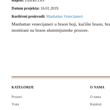
Klijent:
Fizičko Lice
Datum projekta:
16.01.2019.
Korišćeni proizvodi:
Manhattan Venecijaneri
Manhattan venecijaneri u braon boji, kućište braon, br
montirani na braon aluminijumske prozore.
KATEGORIJE
O NAMA
Prozori
O nama
Vrata
Katalozi