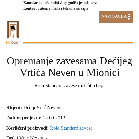
Kancelarija neće raditi zbog godišnjeg odmora
Kontakt putem e-maila i telefona sa sajta
NAVIGACIJA
.
AKCIJA STAKLENI SISTEMI
Opremanje zavesama Dečijeg
Vrtića Neven u Mionici
Rolo Standard zavese različitih boja
Klijent:
Dečiji Vrtić Neven
Datum projekta:
18.09.2013.
Korišćeni proizvodi:
Rolo Standard zavese
Dečiji Vrtić Neven iz