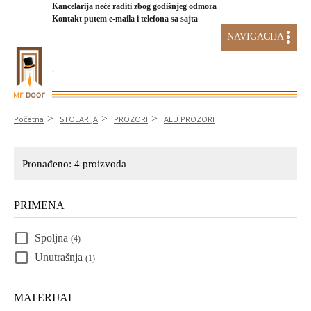
Kancelarija neće raditi zbog godišnjeg odmora
Kontakt putem e-maila i telefona sa sajta
NAVIGACIJA
.
AKCIJA STAKLENI SISTEMI
Početna
STOLARIJA
PROZORI
ALU PROZORI
Pronađeno:
4
proizvoda
PRIMENA
Spoljna
(4)
Unutrašnja
(1)
MATERIJAL