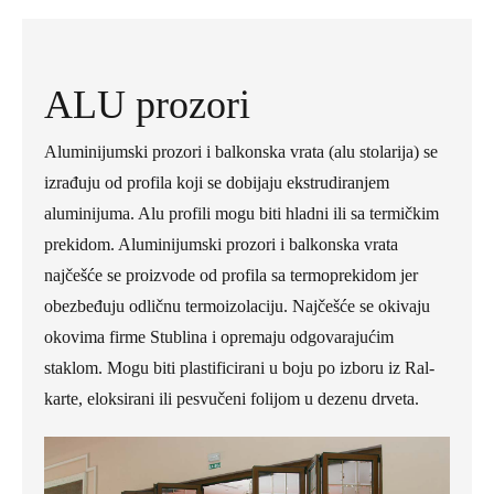
ALU prozori
Aluminijumski prozori i balkonska vrata (alu stolarija) se
izrađuju od profila koji se dobijaju ekstrudiranjem
aluminijuma. Alu profili mogu biti hladni ili sa termičkim
prekidom. Aluminijumski prozori i balkonska vrata
najčešće se proizvode od profila sa termoprekidom jer
obezbeđuju odličnu termoizolaciju. Najčešće se okivaju
okovima firme Stublina i opremaju odgovarajućim
staklom. Mogu biti plastificirani u boju po izboru iz Ral-
karte, eloksirani ili pesvučeni folijom u dezenu drveta.