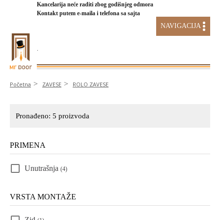
Kancelarija neće raditi zbog godišnjeg odmora
Kontakt putem e-maila i telefona sa sajta
NAVIGACIJA
.
AKCIJA STAKLENI SISTEMI
Početna
ZAVESE
ROLO ZAVESE
Pronađeno:
5
proizvoda
PRIMENA
Unutrašnja
(4)
VRSTA MONTAŽE
Zid