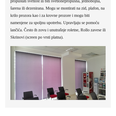
propuštati svetlost ili biti svetlonepropusna, jednobojna,
šarena ili dezenirana. Mogu se montirati na zid, plafon, na
krilo prozora kao i za krovne prozore i mogu biti
namenjene za spoljnu upotrebu. Upravljaju se pomoću
lančića. Često ih zovu i unutrašnje roletne, Rollo zavese ili
Skrinovi (screen po vrsti platna).