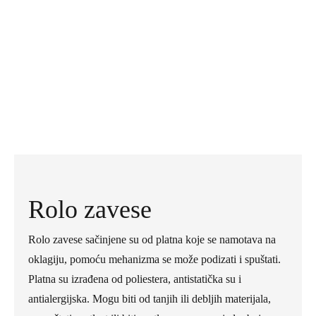
poliester platna, antistatičke su, antialergijske i jednostavne za
održavanje. Platna mogu biti sa većom ili manjom
sverlopropusnošću. Standardna, Screen, Blackout. Ne poseduju
kućište.
Cenovnik
Pogledaj detaljnije
Rolo zavese
Rolo zavese sačinjene su od platna koje se namotava na
oklagiju, pomoću mehanizma se može podizati i spuštati.
Platna su izrađena od poliestera, antistatička su i
antialergijska. Mogu biti od tanjih ili debljih materijala,