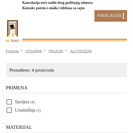
Kancelarija neće raditi zbog godišnjeg odmora
Kontakt putem e-maila i telefona sa sajta
NAVIGACIJA
.
AKCIJA STAKLENI SISTEMI
Početna
STOLARIJA
PROZORI
ALU PROZORI
Pronađeno:
4
proizvoda
PRIMENA
Spoljna
(4)
Unutrašnja
(1)
MATERIJAL