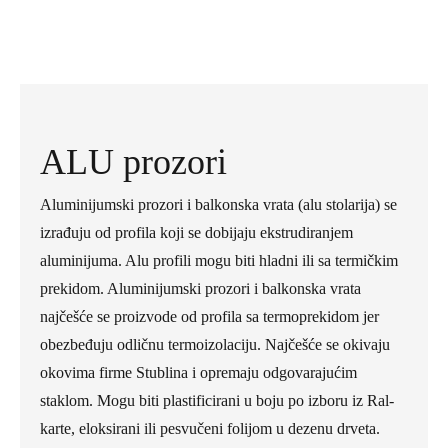
Cenovnik
Pogledaj detaljnije
ALU prozori
Aluminijumski prozori i balkonska vrata (alu stolarija) se
izrađuju od profila koji se dobijaju ekstrudiranjem
aluminijuma. Alu profili mogu biti hladni ili sa termičkim
prekidom. Aluminijumski prozori i balkonska vrata
najčešće se proizvode od profila sa termoprekidom jer
obezbeđuju odličnu termoizolaciju. Najčešće se okivaju
okovima firme Stublina i opremaju odgovarajućim
staklom. Mogu biti plastificirani u boju po izboru iz Ral-
karte, eloksirani ili pesvučeni folijom u dezenu drveta.